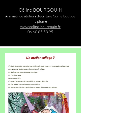
Céline BOURGOUIN
Animatrice ateliers d'écriture Sur le bout de
la plume
www.celine-bourgouin.fr
06 60 85 58 95