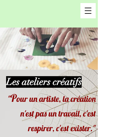
Les ateliers
créatifs
P
"
our un artiste, la création
n'est pas un travail, c'est
respirer, c'est exister."